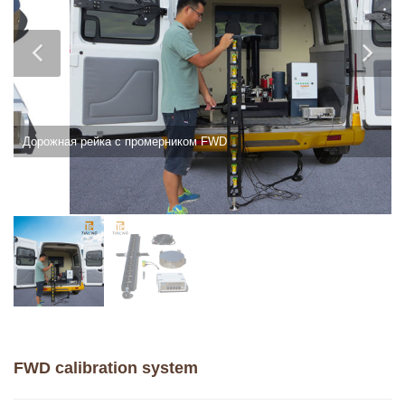
Дорожная рейка с промерником FWD
FWD calibration system