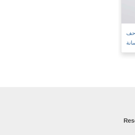
زحف
انة
Res