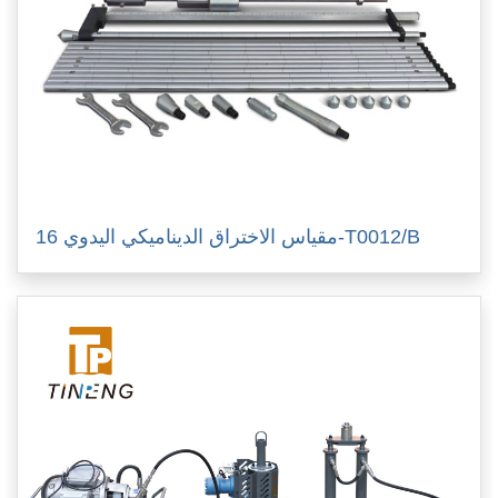
مقياس الاختراق الديناميكي اليدوي 16-T0012/B