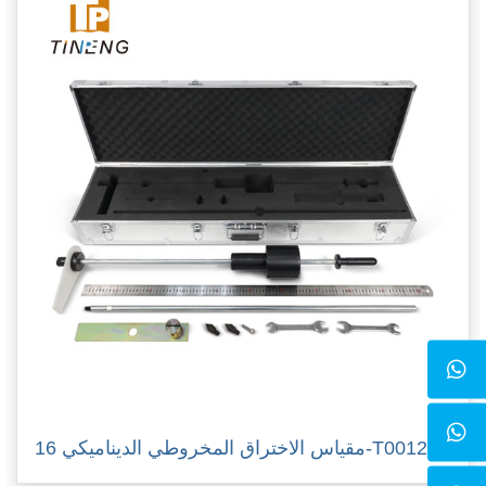
مقياس الاختراق المخروطي الديناميكي 16-T0012/C