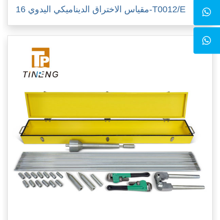
مقياس الاختراق الديناميكي اليدوي 16-T0012/E