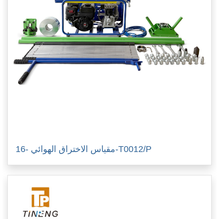
مقياس الاختراق الهوائي -16-T0012/P