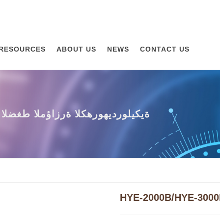
RESOURCES
ABOUT US
NEWS
CONTACT US
HYE-2000B/HYE-3000B آلة اختبار
HYE-2000B/HYE-300