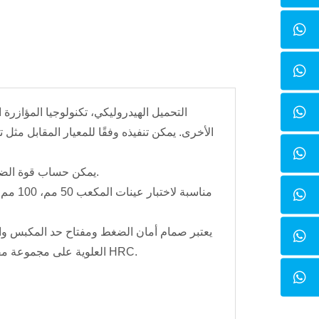
التحميل الهيدروليكي، تكنولوجيا المؤازرة 
الأخرى. يمكن تنفيذه وفقًا للمعيار المقابل مثل
يمكن حساب قوة الضغط وقوة الانثناء وبيانات اختبار الميكانيكا الأخرى وطباعتها بواسطة برنامج التحكم تلقائيًا.
يعتبر صمام أمان الضغط ومفتاح حد المكبس والبو
العلوية على مجموعة مقاعد كروية للحركة في جميع الموديلات. تتمتع جميع ألواح الضغط بصلابة سطحية تبلغ 50 HRC.