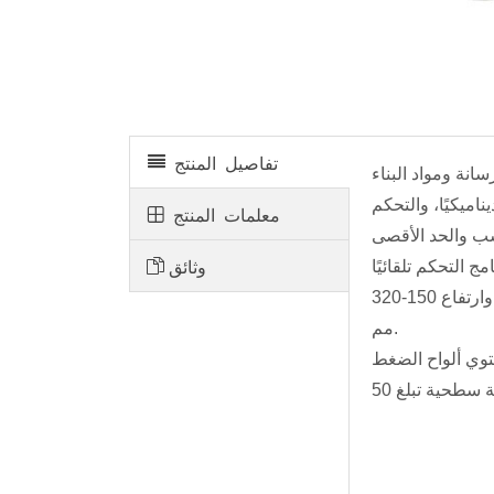
HYE-2000B آلة اختبار الضغط المؤازرة الكهروهيدروليكية
تفاصيل المنتج
انة ومواد البناء
اميكيًا، والتحكم
معلمات المنتج
وثائق
مناسبة لاختبار عينات المكعب 50 مم، 100 مم، 150 مم و200 مم بالإضافة إلى عينات الأسطوانات بقطر 75-160 مم وارتفاع 150-320
مم.
حتوي ألواح الضغط