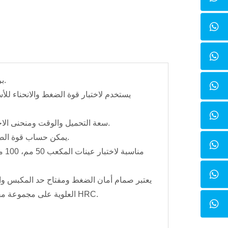
برغي كهربائي لضبط مساحة الضغط، تكنولوجيا المؤازرة الكهروهيدروليكية، التحكم تلقائيًا.
يستخدم لاختبار قوة الضغط والانحناء للأس
سعة التحميل والوقت ومنحنى الاختبار ديناميكيًا، والتحكم في وظيفة تثبيت قوة الاختبار في الوقت المناسب والحد الأقصى.
يمكن حساب قوة الضغط، قوة الانثناء وبيانات اختبار الميكانيكا الأخرى وطباعتها بواسطة برنامج التحكم تلقائيًا.
يعتبر صمام أمان الضغط ومفتاح حد المكبس والبو
العلوية على مجموعة مقاعد كروية للحركة في جميع الموديلات. تتمتع جميع ألواح الضغط بصلابة سطحية تبلغ 50 HRC.