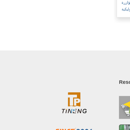
ؤازرة
ليكية
Res