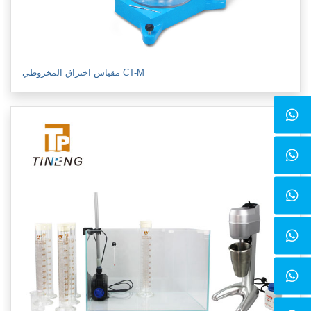
مقياس اختراق المخروطي CT-M