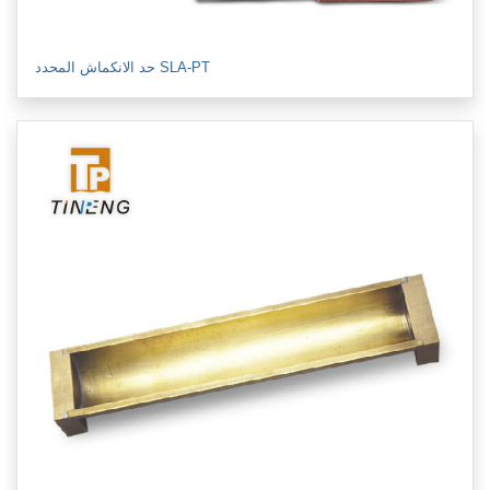
حد الانكماش المحدد SLA-PT