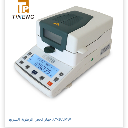
جهاز فحص الرطوبة السريع XY-105MW