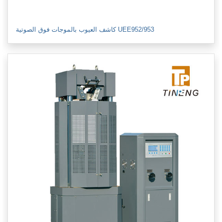
كاشف العيوب بالموجات فوق الصوتية UEE952/953