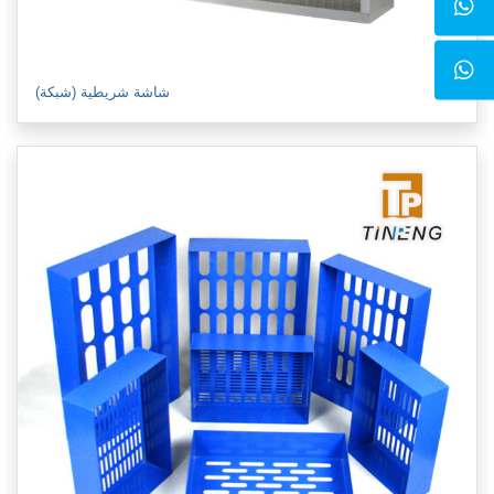
شاشة شريطية (شبكة)