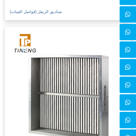
صناديق الريفل (فواصل العينات)