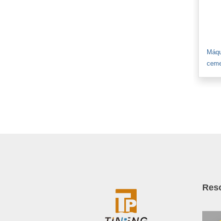
Máqu
ceme
Res