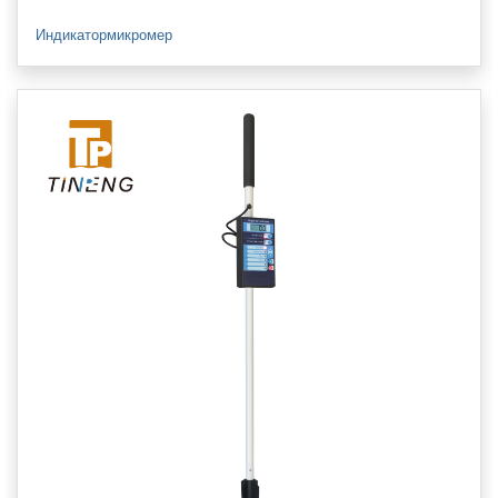
Индикатормикромер