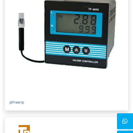
pH-метр