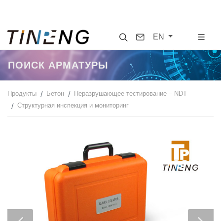
Search
Contact
EN
ПОИСК АРМАТУРЫ
Продукты
Бетон
Неразрушающее тестирование – NDT
Cтруктурная инспекция и мониторинг