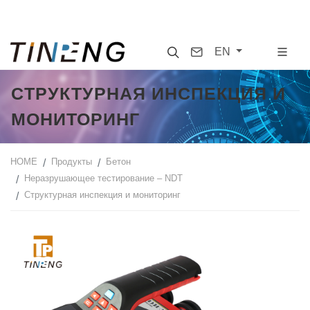
Search
Contact
EN
CТРУКТУРНАЯ ИНСПЕКЦИЯ И
МОНИТОРИНГ
HOME
Продукты
Бетон
Неразрушающее тестирование – NDT
Cтруктурная инспекция и мониторинг