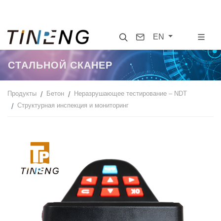
Search
Contact
EN
СТАЛЬНОЙ СКАНЕР
Продукты
Бетон
Неразрушающее тестирование – NDT
Cтруктурная инспекция и мониторинг