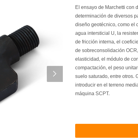
El ensayo de Marchetti con d
determinación de diversos pa
diseño geotécnico, como el co
agua intersticial U, la resist
de fricción interna, el coefic
de sobreconsolidación OCR,
elasticidad, el módulo de cort
compactación, el peso unitari
suelo saturado, entre otros.
introducir en el terreno med
máquina SCPT.