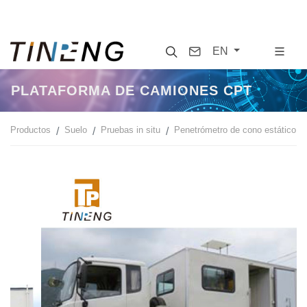
Search
Contact
EN
PLATAFORMA DE CAMIONES CPT
Productos
Suelo
Pruebas in situ
Penetrómetro de cono estático